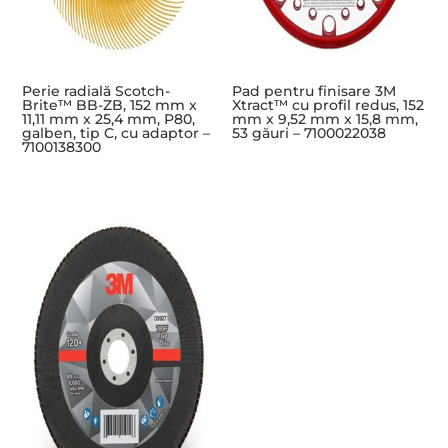
Perie radială Scotch-
Pad pentru finisare 3M
Brite™ BB-ZB, 152 mm x
Xtract™ cu profil redus, 152
11,11 mm x 25,4 mm, P80,
mm x 9,52 mm x 15,8 mm,
galben, tip C, cu adaptor –
53 găuri – 7100022038
7100138300