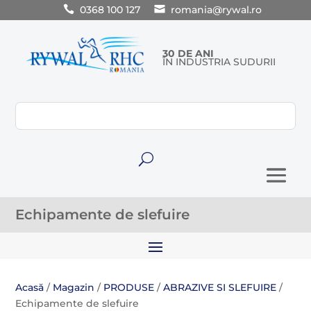
0368 100 127
romania@rywal.ro
30 DE ANI
ÎN INDUSTRIA SUDURII
U
Echipamente de slefuire
Acasă
/
Magazin
/
PRODUSE
/
ABRAZIVE SI SLEFUIRE
/
Echipamente de slefuire