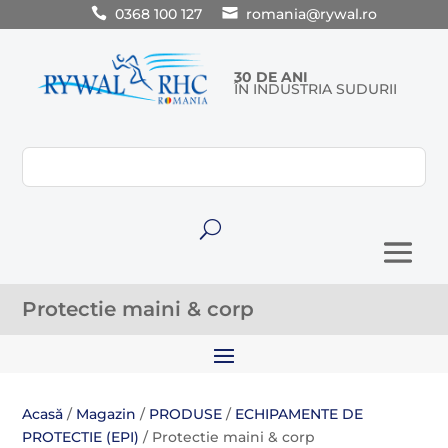
0368 100 127
romania@rywal.ro
30 DE ANI
ÎN INDUSTRIA SUDURII
U
Protectie maini & corp
Acasă
/
Magazin
/
PRODUSE
/
ECHIPAMENTE DE
PROTECTIE (EPI)
/ Protectie maini & corp