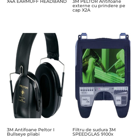
X4A EARMUFF HEADBAND
3M PELTOR Antifoane
externe cu prindere pe
cap X2A
3M Antifoane Peltor I
Filtru de sudura 3M
Bullseye pliabi
SPEEDGLAS 9100x