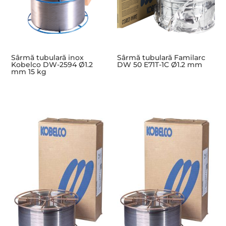
Sârmă tubulară inox
Sârmă tubulară Familarc
Kobelco DW-2594 Ø1.2
DW 50 E71T-1C Ø1.2 mm
mm 15 kg