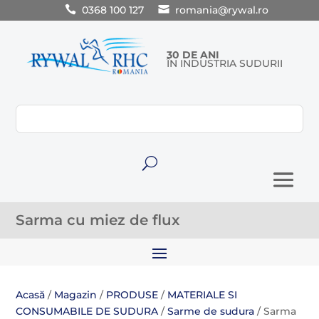
0368 100 127
romania@rywal.ro
30 DE ANI
ÎN INDUSTRIA SUDURII
U
Sarma cu miez de flux
Acasă
/
Magazin
/
PRODUSE
/
MATERIALE SI
CONSUMABILE DE SUDURA
/
Sarme de sudura
/ Sarma