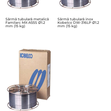
Sârmă tubulară metalică
Sârmă tubulară inox
Familarc MX-A55S Ø1.2
Kobelco DW-316LP Ø1.2
mm (15 kg)
mm (15 kg)