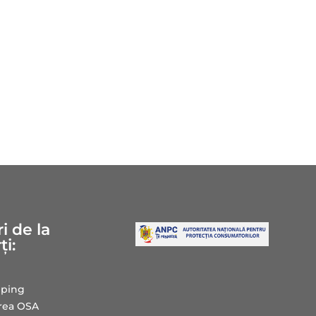
i de la
ți:
ping
area OSA