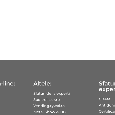
-line:
Altele:
Sfatur
exper
Sfaturi de la experți
CBAM
Sudarelaser.ro
Antidum
Vending.rywal.ro
Certific
Metal Show & TIB