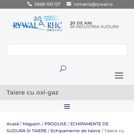
0368 100 127
romania@rywal.ro
30 DE ANI
ÎN INDUSTRIA SUDURII
U
Taiere cu oxi-gaz
Acasă
/
Magazin
/
PRODUSE
/
ECHIPAMENTE DE
SUDURA SI TAIERE
/
Echipamente de taiere
/ Taiere cu