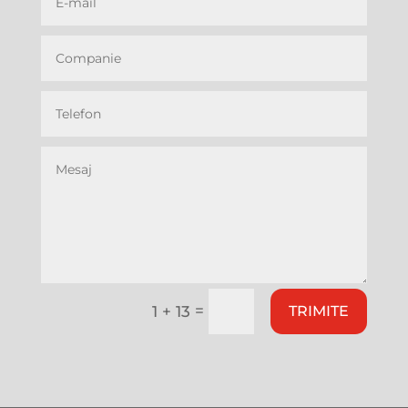
=
1 + 13
TRIMITE