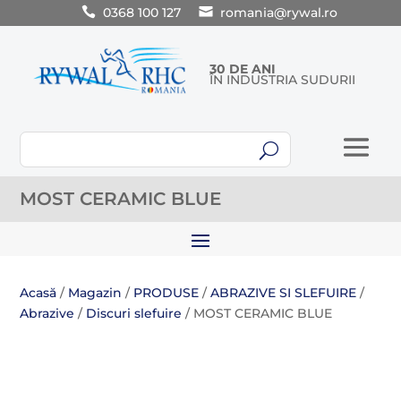
0368 100 127
romania@rywal.ro
30 DE ANI
ÎN INDUSTRIA SUDURII
U
MOST CERAMIC BLUE
Acasă
/
Magazin
/
PRODUSE
/
ABRAZIVE SI SLEFUIRE
/
Abrazive
/
Discuri slefuire
/ MOST CERAMIC BLUE