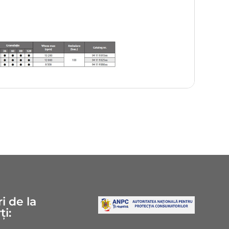
i de la
ți: