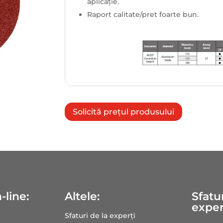
aplicație.
Raport calitate/pret foarte bun.
Solicită prețul produsului
-line:
Altele:
Sfatur
exper
Sfaturi de la experți