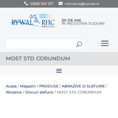
0368 100 127
romania@rywal.ro
30 DE ANI
ÎN INDUSTRIA SUDURII
U
MOST STD CORUNDUM
Acasă
/
Magazin
/
PRODUSE
/
ABRAZIVE SI SLEFUIRE
/
Abrazive
/
Discuri slefuire
/ MOST STD CORUNDUM