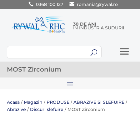
0368 100 127
romania@rywal.ro
30 DE ANI
ÎN INDUSTRIA SUDURII
U
MOST Zirconium
Acasă
/
Magazin
/
PRODUSE
/
ABRAZIVE SI SLEFUIRE
/
Abrazive
/
Discuri slefuire
/ MOST Zirconium