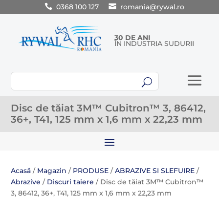
0368 100 127
romania@rywal.ro
30 DE ANI
ÎN INDUSTRIA SUDURII
U
Disc de tăiat 3M™ Cubitron™ 3, 86412,
36+, T41, 125 mm x 1,6 mm x 22,23 mm
Acasă
/
Magazin
/
PRODUSE
/
ABRAZIVE SI SLEFUIRE
/
Abrazive
/
Discuri taiere
/ Disc de tăiat 3M™ Cubitron™
3, 86412, 36+, T41, 125 mm x 1,6 mm x 22,23 mm