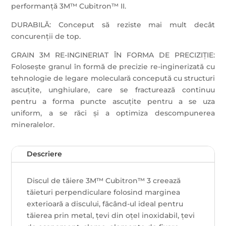
performanță 3M™ Cubitron™ II.
DURABILĂ: Conceput să reziste mai mult decât
concurenții de top.
GRAIN 3M RE-INGINERIAT ÎN FORMA DE PRECIZIȚIE:
Folosește granul în formă de precizie re-inginerizată cu
tehnologie de legare moleculară concepută cu structuri
ascuțite, unghiulare, care se fracturează continuu
pentru a forma puncte ascuțite pentru a se uza
uniform, a se răci și a optimiza descompunerea
mineralelor.
Descriere
Discul de tăiere 3M™ Cubitron™ 3 creează
tăieturi perpendiculare folosind marginea
exterioară a discului, făcând-ul ideal pentru
tăierea prin metal, țevi din oțel inoxidabil, țevi