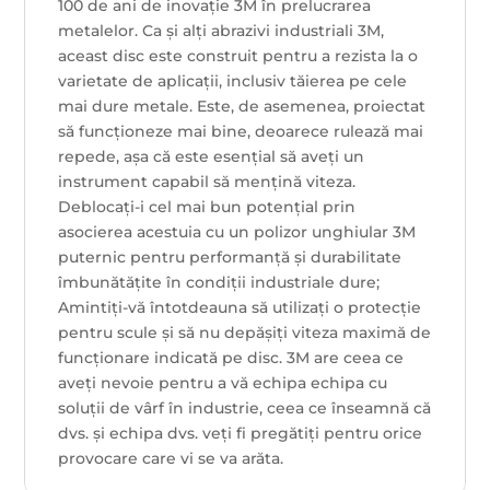
100 de ani de inovație 3M în prelucrarea
metalelor. Ca și alți abrazivi industriali 3M,
aceast disc este construit pentru a rezista la o
varietate de aplicații, inclusiv tăierea pe cele
mai dure metale. Este, de asemenea, proiectat
să funcționeze mai bine, deoarece rulează mai
repede, așa că este esențial să aveți un
instrument capabil să mențină viteza.
Deblocați-i cel mai bun potențial prin
asocierea acestuia cu un polizor unghiular 3M
puternic pentru performanță și durabilitate
îmbunătățite în condiții industriale dure;
Amintiți-vă întotdeauna să utilizați o protecție
pentru scule și să nu depășiți viteza maximă de
funcționare indicată pe disc. 3M are ceea ce
aveți nevoie pentru a vă echipa echipa cu
soluții de vârf în industrie, ceea ce înseamnă că
dvs. și echipa dvs. veți fi pregătiți pentru orice
provocare care vi se va arăta.