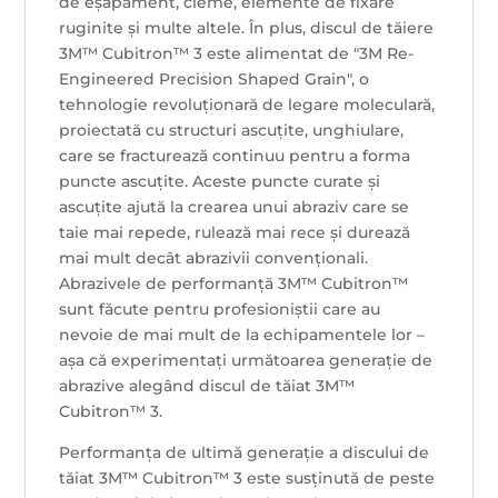
de eșapament, cleme, elemente de fixare
ruginite și multe altele. În plus, discul de tăiere
3M™ Cubitron™ 3 este alimentat de "3M Re-
Engineered Precision Shaped Grain", o
tehnologie revoluționară de legare moleculară,
proiectată cu structuri ascuțite, unghiulare,
care se fracturează continuu pentru a forma
puncte ascuțite. Aceste puncte curate și
ascuțite ajută la crearea unui abraziv care se
taie mai repede, rulează mai rece și durează
mai mult decât abrazivii convenționali.
Abrazivele de performanță 3M™ Cubitron™
sunt făcute pentru profesioniștii care au
nevoie de mai mult de la echipamentele lor –
așa că experimentați următoarea generație de
abrazive alegând discul de tăiat 3M™
Cubitron™ 3.
Performanța de ultimă generație a discului de
tăiat 3M™ Cubitron™ 3 este susținută de peste