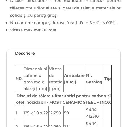
Discuri ultrasubțiri – recomandate în special pentru
tăierea oțelurilor aliate și greu de tăiat, a materialelor
solide și cu pereți groși.
Nu conține compuși ferosulfurați (Fe + S + CL < 0,1%).
Viteza maxima: 80 m/s.
Descriere
Dimensiuni
Viteza
Latime x
de
Ambalare
Nr.
NR.
Tip
grosime x
rotatie
[buc.]
Catalog
alezaj [mm]
[rpm]
Discuri de tăiere ultrasubțiri pentru carbon și
oțel inoxidabil - MOST CERAMIC STEEL + INOX
94 14
1
125 x 1,0 x 22
12 250
50
412510
94 14
2
125 x 1,6 x 22
12 250
25