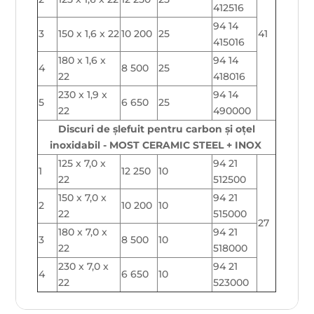
412516
94 14
3
150 x 1,6 x 22
10 200
25
41
415016
180 x 1,6 x
94 14
4
8 500
25
22
418016
230 x 1,9 x
94 14
5
6 650
25
22
490000
Discuri de șlefuit pentru carbon și oțel
inoxidabil - MOST CERAMIC STEEL + INOX
125 x 7,0 x
94 21
1
12 250
10
22
512500
150 x 7,0 x
94 21
2
10 200
10
22
515000
27
180 x 7,0 x
94 21
3
8 500
10
22
518000
230 x 7,0 x
94 21
4
6 650
10
22
523000