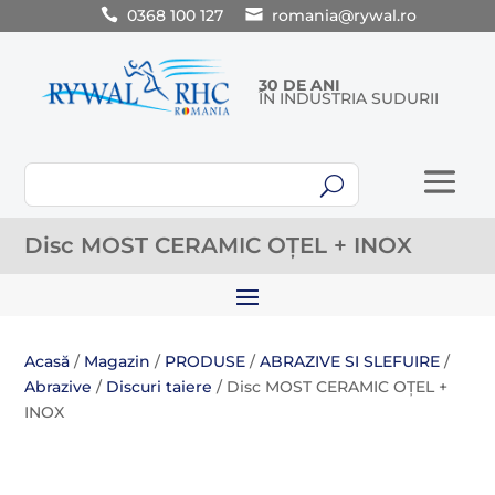
0368 100 127
romania@rywal.ro
30 DE ANI
ÎN INDUSTRIA SUDURII
U
Disc MOST CERAMIC OȚEL + INOX
Acasă
/
Magazin
/
PRODUSE
/
ABRAZIVE SI SLEFUIRE
/
Abrazive
/
Discuri taiere
/ Disc MOST CERAMIC OȚEL +
INOX