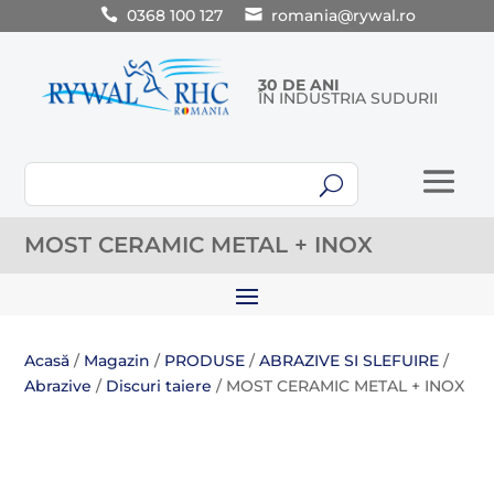
0368 100 127
romania@rywal.ro
30 DE ANI
ÎN INDUSTRIA SUDURII
U
MOST CERAMIC METAL + INOX
Acasă
/
Magazin
/
PRODUSE
/
ABRAZIVE SI SLEFUIRE
/
Abrazive
/
Discuri taiere
/ MOST CERAMIC METAL + INOX