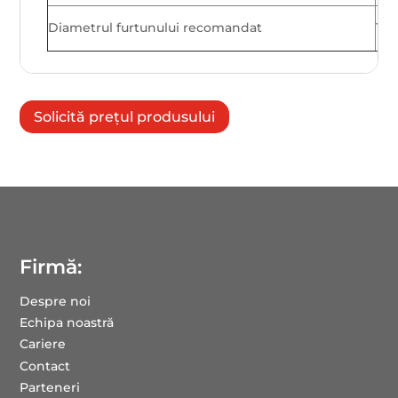
Diametrul furtunului recomandat
10
Solicită prețul produsului
Firmă:
Despre noi
Echipa noastră
Cariere
Contact
Parteneri