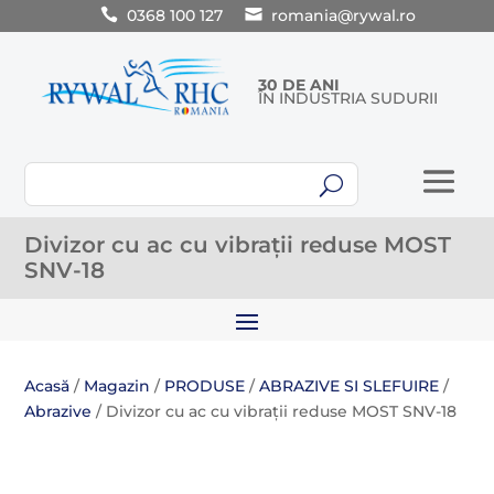
0368 100 127
romania@rywal.ro
30 DE ANI
ÎN INDUSTRIA SUDURII
U
Divizor cu ac cu vibrații reduse MOST
SNV-18
Acasă
/
Magazin
/
PRODUSE
/
ABRAZIVE SI SLEFUIRE
/
Abrazive
/ Divizor cu ac cu vibrații reduse MOST SNV-18