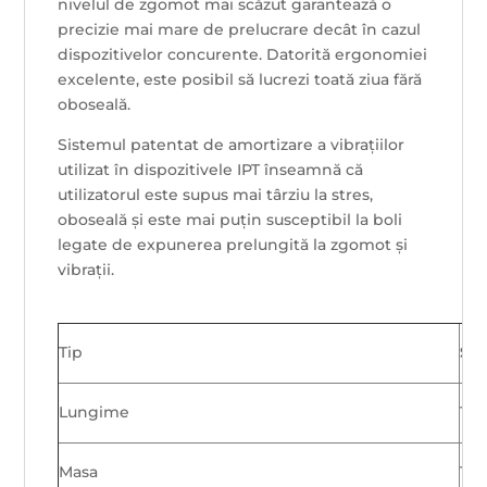
nivelul de zgomot mai scăzut garantează o
precizie mai mare de prelucrare decât în ​​cazul
dispozitivelor concurente. Datorită ergonomiei
excelente, este posibil să lucrezi toată ziua fără
oboseală.
Sistemul patentat de amortizare a vibrațiilor
utilizat în dispozitivele IPT înseamnă că
utilizatorul este supus mai târziu la stres,
oboseală și este mai puțin susceptibil la boli
legate de expunerea prelungită la zgomot și
vibrații.
Tip
SNV
Lungime
19
Masa
1,6