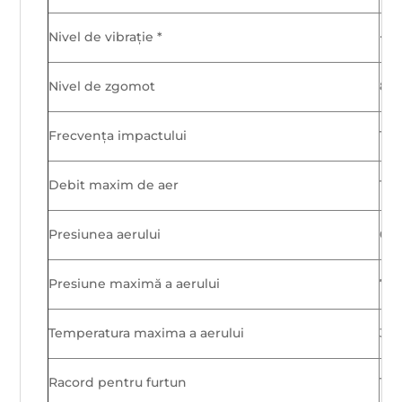
Nivel de vibrație *
<2,
Nivel de zgomot
89 
Frecvența impactului
115
Debit maxim de aer
1,5 
Presiunea aerului
6,5
Presiune maximă a aerului
7 b
Temperatura maxima a aerului
35°
Racord pentru furtun
1/4