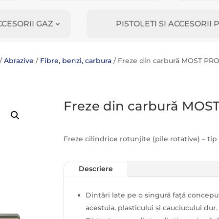
CCESORII GAZ
PISTOLETI SI ACCESORI
/
Abrazive
/
Fibre, benzi, carbura
/ Freze din carbură MOST PRO
Freze din carbură MOST
Freze cilindrice rotunjite (pile rotative) – ti
Descriere
Dintări late pe o singură față conceput
acestuia, plasticului și cauciucului dur.