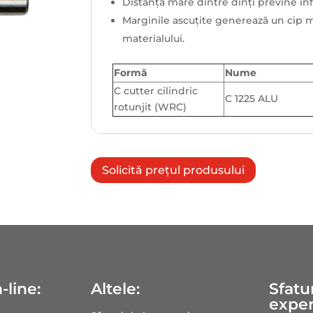
Distanța mare dintre dinți previne înf
Marginile ascuțite generează un cip 
materialului.
Formă
Nume
C cutter cilindric
C 1225 ALU
rotunjit (WRC)
Solicită prețul produsului
-line:
Altele:
Sfatur
exper