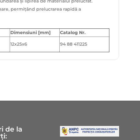
undarea și lipirea de materialul prelucrat.
mare, permițând prelucrarea rapidă a
Dimensiuni [mm]
Catalog Nr.
12x25x6
94 88 411225
i de la
ți: