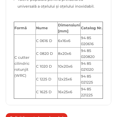
universală a oțelului și oțelului inoxidabil.
Dimensiuni
Formă
Nume
Catalog Nr.
[mm]
94 85
C 0616 D
6x16x6
020616
94 85
C 0820 D
8x20x6
020820
C cutter
cilindric
94 85
C 1020 D
10x20x6
rotunjit
021020
(WRC)
94 85
C 1225 D
12x25x6
021225
94 85
C 1625 D
16x25x6
221225