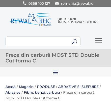
0368 100 127
romania@rywal.ro
30 DE ANI
ÎN INDUSTRIA SUDURII
U
Freze din carbură MOST STD Double
Cut forma C
Acasă
/
Magazin
/
PRODUSE
/
ABRAZIVE SI SLEFUIRE
/
Abrazive
/
Fibre, benzi, carbura
/ Freze din carbură
MOST STD Double Cut forma C