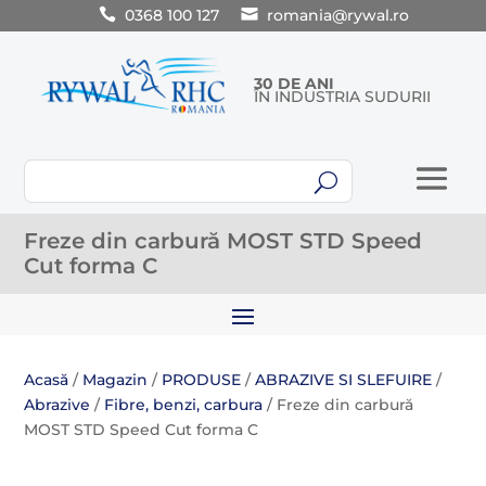
0368 100 127
romania@rywal.ro
30 DE ANI
ÎN INDUSTRIA SUDURII
U
Freze din carbură MOST STD Speed ​​
Cut forma C
Acasă
/
Magazin
/
PRODUSE
/
ABRAZIVE SI SLEFUIRE
/
Abrazive
/
Fibre, benzi, carbura
/ Freze din carbură
MOST STD Speed ​​Cut forma C