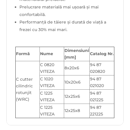
Prelucrare materială mai ușoară și mai
confortabilă.
Performanță de tăiere și durată de viață a
frezei cu 30% mai mari.
Dimensiuni
Formă
Nume
Catalog Nr.
[mm]
C 0820
94 87
8x20x6
VITEZA
020820
C 1020
94 87
C cutter
10x20x6
VITEZA
021020
cilindric
rotunjit
C 1225
94 87
12x25x6
(WRC)
VITEZA
021225
C 1225
94 87
12x25x8
VITEZA
221225