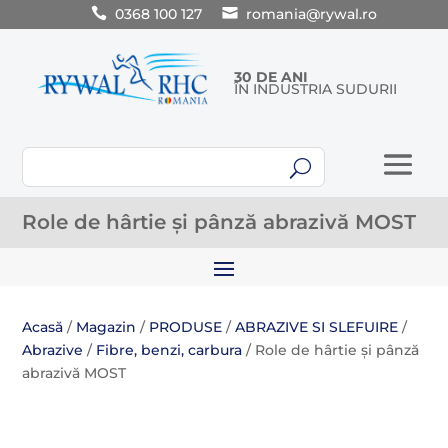
0368 100 127
romania@rywal.ro
30 DE ANI
ÎN INDUSTRIA SUDURII
U
Role de hârtie și pânză abrazivă MOST
Acasă
/
Magazin
/
PRODUSE
/
ABRAZIVE SI SLEFUIRE
/
Abrazive
/
Fibre, benzi, carbura
/ Role de hârtie și pânză
abrazivă MOST