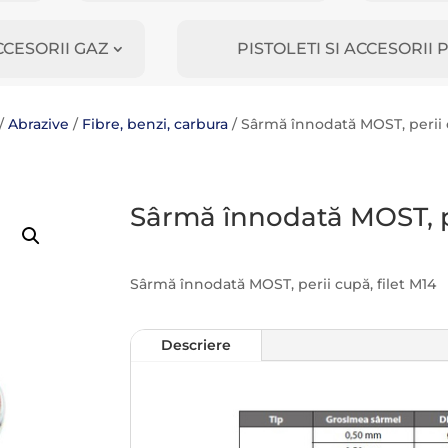
CCESORII GAZ
PISTOLETI SI ACCESORI
/
Abrazive
/
Fibre, benzi, carbura
/ Sârmă înnodată MOST, perii c
Sârmă înnodată MOST, pe
Sârmă înnodată MOST, perii cupă, filet M14
Descriere