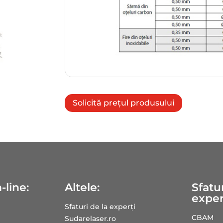
Solicită prețul produsului
-line:
Altele:
Sfatur
exper
Sfaturi de la experți
CBAM
Sudarelaser.ro