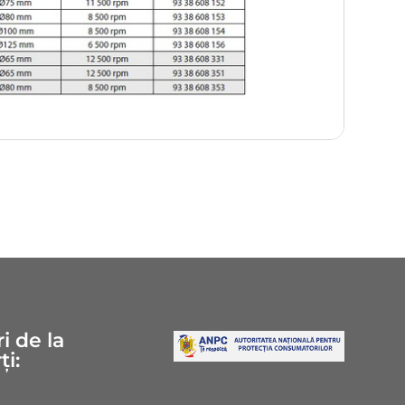
i de la
ți: