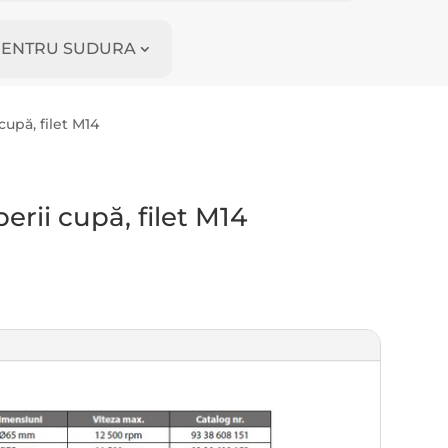
I PENTRU SUDURA
upă, filet M14
rii cupă, filet M14