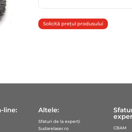
Solicită prețul produsului
-line:
Altele:
Sfatur
exper
Sfaturi de la experți
CBAM
Sudarelaser.ro