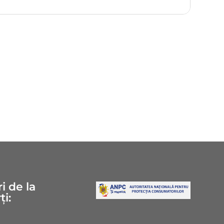
i de la
ți: