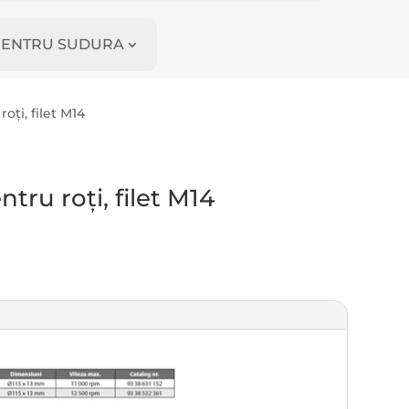
I PENTRU SUDURA
oți, filet M14
ntru roți, filet M14