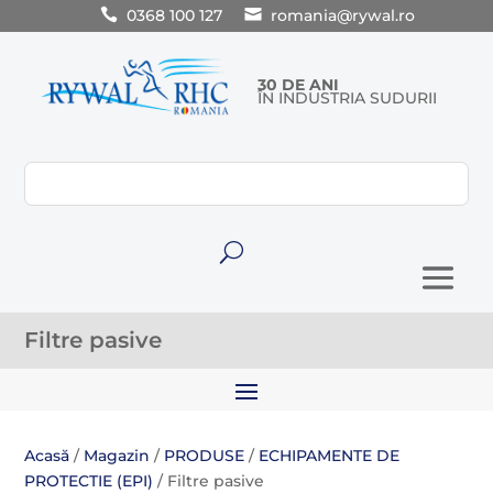
0368 100 127
romania@rywal.ro
30 DE ANI
ÎN INDUSTRIA SUDURII
U
Filtre pasive
Acasă
/
Magazin
/
PRODUSE
/
ECHIPAMENTE DE
PROTECTIE (EPI)
/ Filtre pasive