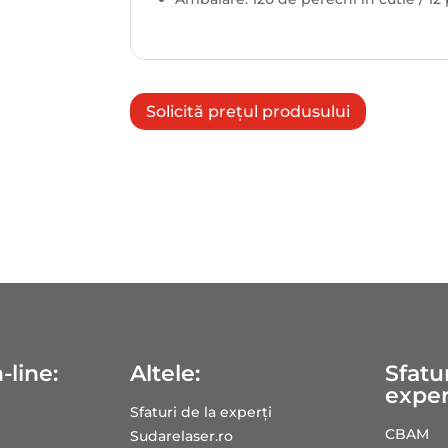
Solicită prețul produsului
-line:
Altele:
Sfatur
exper
Sfaturi de la experți
CBAM
Sudarelaser.ro