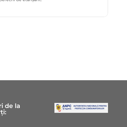
i de la
ți: