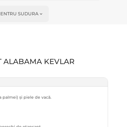
I PENTRU SUDURA
ST ALABAMA KEVLAR
a palmei) și piele de vacă.
 perechi de etanșant.