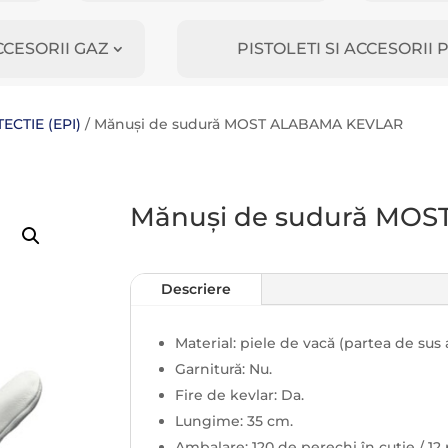
CCESORII GAZ
PISTOLETI SI ACCESORI
CTIE (EPI)
/ Mănuși de sudură MOST ALABAMA KEVLAR
Mănuși de sudură MO
Descriere
Material: piele de vacă (partea de sus 
Garnitură: Nu.
Fire de kevlar: Da.
Lungime: 35 cm.
Ambalare: 120 de perechi în cutie / 12