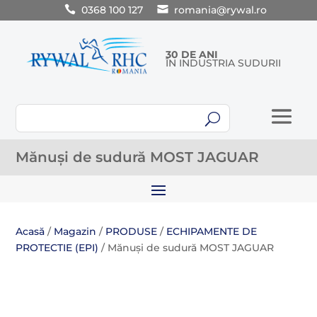
0368 100 127
romania@rywal.ro
30 DE ANI
ÎN INDUSTRIA SUDURII
U
Mănuși de sudură MOST JAGUAR
Acasă
/
Magazin
/
PRODUSE
/
ECHIPAMENTE DE
PROTECTIE (EPI)
/ Mănuși de sudură MOST JAGUAR