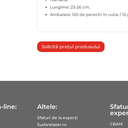
Lungime: 23-26 cm.
Ambalare: 120 de perechi în cutie / 12
Solicită prețul produsului
-line:
Altele:
Sfatur
exper
Sfaturi de la experți
CBAM
Sudarelaser.ro