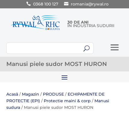
0368 100 127
romania@rywal.ro
30 DE ANI
ÎN INDUSTRIA SUDURII
U
Manusi piele sudor MOST HURON
Acasă
/
Magazin
/
PRODUSE
/
ECHIPAMENTE DE
PROTECTIE (EPI)
/
Protectie maini & corp
/
Manusi
sudura
/ Manusi piele sudor MOST HURON