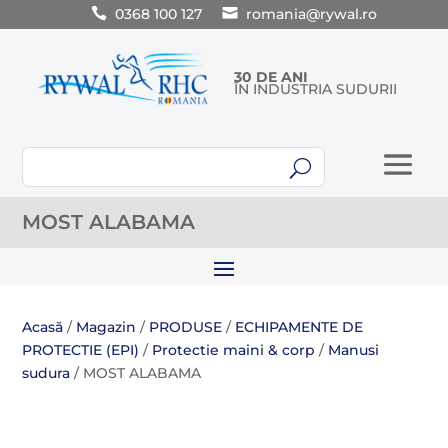
0368 100 127
romania@rywal.ro
30 DE ANI
ÎN INDUSTRIA SUDURII
U
MOST ALABAMA
Acasă
/
Magazin
/
PRODUSE
/
ECHIPAMENTE DE
PROTECTIE (EPI)
/
Protectie maini & corp
/
Manusi
sudura
/ MOST ALABAMA