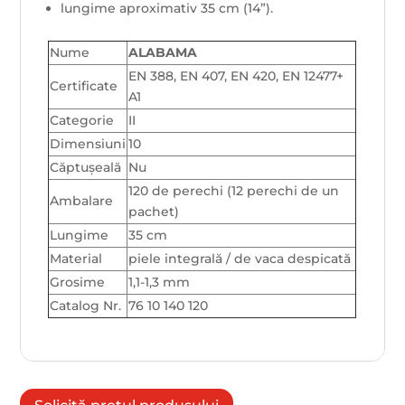
lungime aproximativ 35 cm (14”).
Nume
ALABAMA
EN 388, EN 407, EN 420, EN 12477+
Certificate
A1
Categorie
II
Dimensiuni
10
Căptuşeală
Nu
120 de perechi (12 perechi de un
Ambalare
pachet)
Lungime
35 cm
Material
piele integrală / de vaca despicată
Grosime
1,1-1,3 mm
Catalog Nr.
76 10 140 120