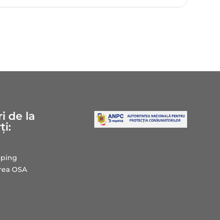
i de la
ți:
ping
area OSA