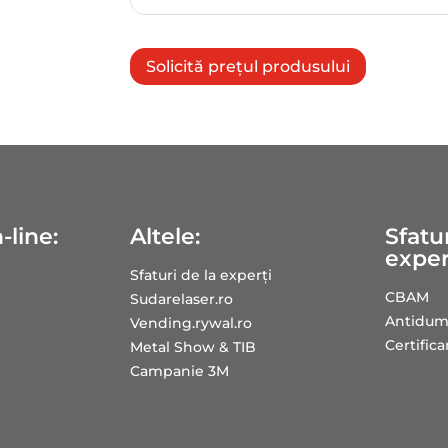
Solicită prețul produsului
-line:
Altele:
Sfatur
exper
Sfaturi de la experți
CBAM
Sudarelaser.ro
Antidum
Vending.rywal.ro
Certific
Metal Show & TIB
Campanie 3M