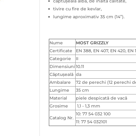
căptușeală albă, de înaltă calitate,
tivire cu fire de kevlar,
lungime aproximativ 35 cm (14”).
Nume
MOST GRIZZLY
Certificate
EN 388, EN 407, EN 420, EN 
Categorie
II
Dimensiuni
10.11
Căptuşeală
da
Ambalare
72 de perechi (12 perechi d
Lungime
35 cm
Material
piele despicată de vacă
Grosime
1,1 - 1,3 mm
10: 77 54 032 100
Catalog Nr.
11: 77 54 032101