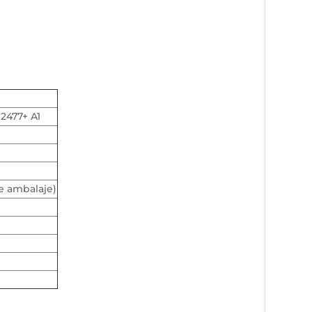
12477+ A1
e ambalaje)