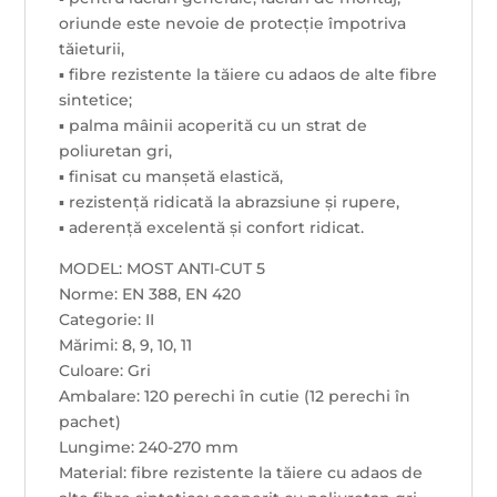
oriunde este nevoie de protecție împotriva
tăieturii,
▪ fibre rezistente la tăiere cu adaos de alte fibre
sintetice;
▪ palma mâinii acoperită cu un strat de
poliuretan gri,
▪ finisat cu manșetă elastică,
▪ rezistență ridicată la abrazsiune și rupere,
▪ aderență excelentă și confort ridicat.
MODEL: MOST ANTI-CUT 5
Norme: EN 388, EN 420
Categorie: II
Mărimi: 8, 9, 10, 11
Culoare: Gri
Ambalare: 120 perechi în cutie (12 perechi în
pachet)
Lungime: 240-270 mm
Material: fibre rezistente la tăiere cu adaos de