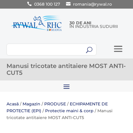
0368 100 127
romania@rywal.ro
30 DE ANI
ÎN INDUSTRIA SUDURII
U
Manusi tricotate antitaiere MOST ANTI-
CUT5
Acasă
/
Magazin
/
PRODUSE
/
ECHIPAMENTE DE
PROTECTIE (EPI)
/
Protectie maini & corp
/ Manusi
tricotate antitaiere MOST ANTI-CUT5