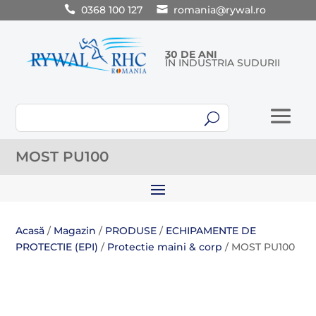
0368 100 127
romania@rywal.ro
30 DE ANI
ÎN INDUSTRIA SUDURII
U
MOST PU100
Acasă
/
Magazin
/
PRODUSE
/
ECHIPAMENTE DE
PROTECTIE (EPI)
/
Protectie maini & corp
/ MOST PU100