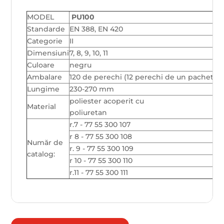
MODEL
PU100
Standarde
EN 388, EN 420
Categorie
II
Dimensiuni
7, 8, 9, 10, 11
Culoare
negru
Ambalare
120 de perechi (12 perechi de un pachet)
Lungime
230-270 mm
poliester acoperit cu
Material
poliuretan
r.7 - 77 55 300 107
r 8 - 77 55 300 108
Număr de
r. 9 - 77 55 300 109
catalog:
r 10 - 77 55 300 110
r.11 - 77 55 300 111