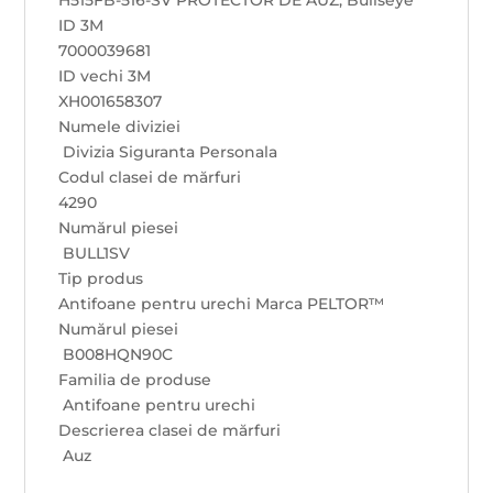
H515FB-516-SV PROTECTOR DE AUZ, Bullseye
ID 3M
7000039681
ID vechi 3M
XH001658307
Numele diviziei
Divizia Siguranta Personala
Codul clasei de mărfuri
4290
Numărul piesei
BULL1SV
Tip produs
Antifoane pentru urechi Marca PELTOR™
Numărul piesei
B008HQN90C
Familia de produse
Antifoane pentru urechi
Descrierea clasei de mărfuri
Auz