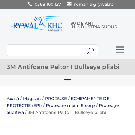
0368 100 127
romania@rywal.ro
30 DE ANI
ÎN INDUSTRIA SUDURII
U
3M Antifoane Peltor I Bullseye pliabi
Acasă
/
Magazin
/
PRODUSE
/
ECHIPAMENTE DE
PROTECTIE (EPI)
/
Protectie maini & corp
/
Protecție
auditivă
/ 3M Antifoane Peltor I Bullseye pliabi