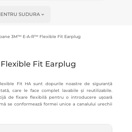
I PENTRU SUDURA
foane 3M™ E-A-R™ Flexible Fit Earplug
lexible Fit Earplug
exible Fit HA sunt dopurile noastre de siguranță
tă, care le face complet lavabile și reutilizabile.
jă de fixare flexibilă pentru o introducere ușoară
umă se conformează formei unice a canalului urechii