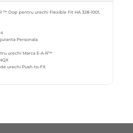
 pentru urechi Flexible Fit HA 328-1001,
4
anta Personala
echi Marca E-A-R™
NQX
urechi Push-to-Fit