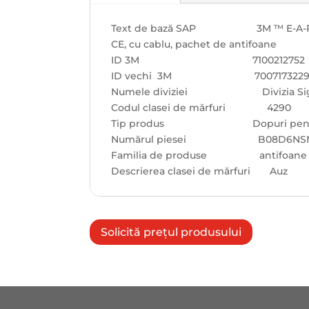
Text de bază SAP 3M ™ E-A-R ™ Dop
CE, cu cablu, pachet de antifoane
ID 3M 7100212752
ID vechi 3M 7007173229
Numele diviziei Divizia Sigur
Codul clasei de mărfuri 4290
Tip produs Dopuri pentru ur
Numărul piesei B08D6NS
Familia de produse antifoane de 
Descrierea clasei de mărfuri Auz
Solicită prețul produsului