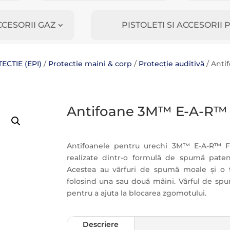
CCESORII GAZ
PISTOLETI SI ACCESORI
CTIE (EPI)
/
Protectie maini & corp
/
Protecție auditivă
/ Anti
Antifoane 3M™ E-A-R™ F
Antifoanele pentru urechi 3M™ E-A-R™ Fl
realizate dintr-o formulă de spumă patenta
Acestea au vârfuri de spumă moale și o ti
folosind una sau două mâini. Vârful de sp
pentru a ajuta la blocarea zgomotului.
Descriere