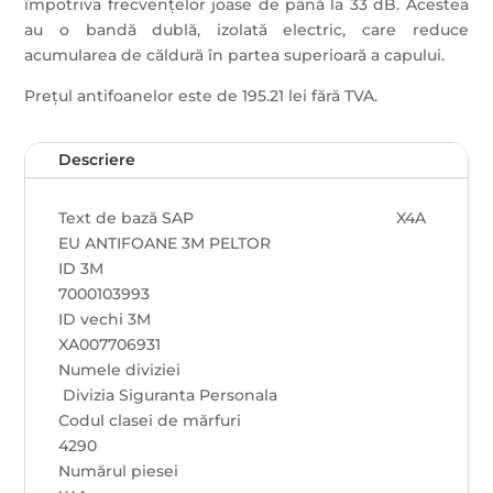
împotriva frecvențelor joase de până la 33 dB. Acestea
au o bandă dublă, izolată electric, care reduce
acumularea de căldură în partea superioară a capului.
Prețul antifoanelor este de 195.21 lei fără TVA.
Descriere
Text de bază SAP X4A
EU ANTIFOANE 3M PELTOR
ID 3M
7000103993
ID vechi 3M
XA007706931
Numele diviziei
Divizia Siguranta Personala
Codul clasei de mărfuri
4290
Numărul piesei