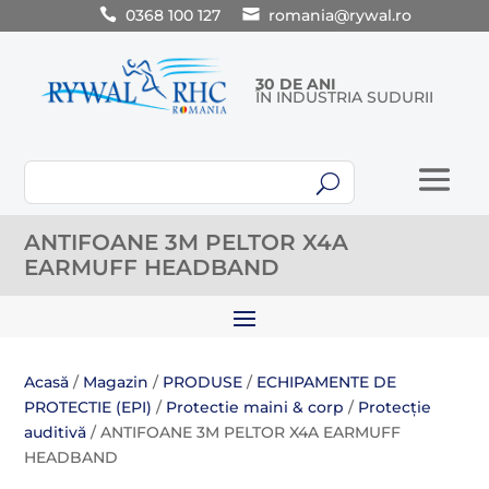
0368 100 127
romania@rywal.ro
30 DE ANI
ÎN INDUSTRIA SUDURII
U
ANTIFOANE 3M PELTOR X4A
EARMUFF HEADBAND
Acasă
/
Magazin
/
PRODUSE
/
ECHIPAMENTE DE
PROTECTIE (EPI)
/
Protectie maini & corp
/
Protecție
auditivă
/ ANTIFOANE 3M PELTOR X4A EARMUFF
HEADBAND