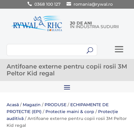
0368 100 127
romania@rywal.ro
30 DE ANI
ÎN INDUSTRIA SUDURII
U
Antifoane externe pentru copii rosii 3M
Peltor Kid regal
Acasă
/
Magazin
/
PRODUSE
/
ECHIPAMENTE DE
PROTECTIE (EPI)
/
Protectie maini & corp
/
Protecție
auditivă
/ Antifoane externe pentru copii rosii 3M Peltor
Kid regal