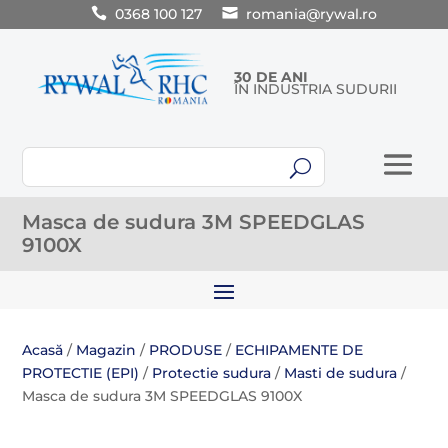
0368 100 127
romania@rywal.ro
30 DE ANI
ÎN INDUSTRIA SUDURII
U
Masca de sudura 3M SPEEDGLAS
9100X
Acasă
/
Magazin
/
PRODUSE
/
ECHIPAMENTE DE
PROTECTIE (EPI)
/
Protectie sudura
/
Masti de sudura
/
Masca de sudura 3M SPEEDGLAS 9100X