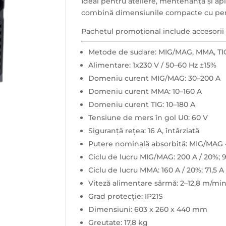
Ideal pentru ateliere, mentenanță și apl
combină dimensiunile compacte cu perf
Pachetul promoțional include accesorii 
Metode de sudare: MIG/MAG, MMA, TIG
Alimentare: 1x230 V / 50–60 Hz ±15%
Domeniu curent MIG/MAG: 30–200 A
Domeniu curent MMA: 10–160 A
Domeniu curent TIG: 10–180 A
Tensiune de mers în gol U0: 60 V
Siguranță rețea: 16 A, întârziată
Putere nominală absorbită: MIG/MAG 
Ciclu de lucru MIG/MAG: 200 A / 20%; 9
Ciclu de lucru MMA: 160 A / 20%; 71,5 A
Viteză alimentare sârmă: 2–12,8 m/mi
Grad protecție: IP21S
Dimensiuni: 603 x 260 x 440 mm
Greutate: 17,8 kg