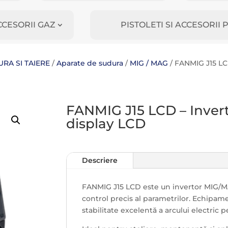
CCESORII GAZ
PISTOLETI SI ACCESORI
RA SI TAIERE
/
Aparate de sudura
/
MIG / MAG
/ FANMIG J15 LC
FANMIG J15 LCD – Inve
display LCD
Descriere
FANMIG J15 LCD este un invertor MIG/MA
control precis al parametrilor. Echipame
stabilitate excelentă a arcului electric p