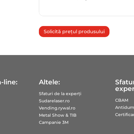
Solicită prețul produsului
-line:
Altele:
Sfatur
exper
Sfaturi de la experți
CBAM
Sudarelaser.ro
Antidum
Vending.rywal.ro
Certific
Metal Show & TIB
Campanie 3M