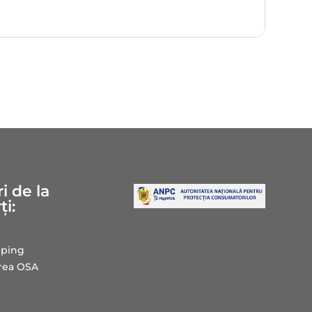
i de la
ți:
ping
area OSA