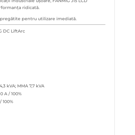
icații industriale ușoare, FANMIG J15 LCD
ormanța ridicată.
pregătite pentru utilizare imediată.
 DC LiftArc
4,3 kVA; MMA 7,7 kVA
0 A / 100%
 / 100%
n