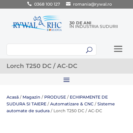
0368 100 127
romania@rywal.ro
30 DE ANI
ÎN INDUSTRIA SUDURII
U
Lorch T250 DC / AC-DC
Acasă
/
Magazin
/
PRODUSE
/
ECHIPAMENTE DE
SUDURA SI TAIERE
/
Automatizare & CNC
/
Sisteme
automate de sudura
/ Lorch T250 DC / AC-DC