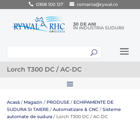
0368 100 127
romania@rywal.ro
30 DE ANI
ÎN INDUSTRIA SUDURII
U
Lorch T300 DC / AC-DC
Acasă
/
Magazin
/
PRODUSE
/
ECHIPAMENTE DE
SUDURA SI TAIERE
/
Automatizare & CNC
/
Sisteme
automate de sudura
/ Lorch T300 DC / AC-DC