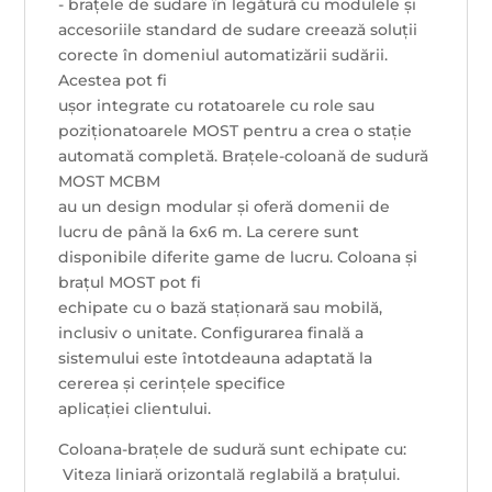
- brațele de sudare în legătură cu modulele și
accesoriile standard de sudare creează soluții
corecte în domeniul automatizării sudării.
Acestea pot fi
ușor integrate cu rotatoarele cu role sau
poziționatoarele MOST pentru a crea o stație
automată completă. Brațele-coloană de sudură
MOST MCBM
au un design modular și oferă domenii de
lucru de până la 6x6 m. La cerere sunt
disponibile diferite game de lucru. Coloana și
brațul MOST pot fi
echipate cu o bază staționară sau mobilă,
inclusiv o unitate. Configurarea finală a
sistemului este întotdeauna adaptată la
cererea și cerințele specifice
aplicației clientului.
Coloana-brațele de sudură sunt echipate cu:
 Viteza liniară orizontală reglabilă a brațului.