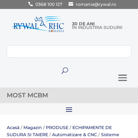
0368 100 127
romania@rywal.ro
30 DE ANI
ÎN INDUSTRIA SUDURII
U
MOST MCBM
Acasă
/
Magazin
/
PRODUSE
/
ECHIPAMENTE DE
SUDURA SI TAIERE
/
Automatizare & CNC
/
Sisteme