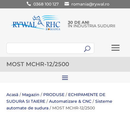
0368 100 127
romania@rywal.ro
30 DE ANI
ÎN INDUSTRIA SUDURII
U
MOST MCHR-12/2500
Acasă
/
Magazin
/
PRODUSE
/
ECHIPAMENTE DE
SUDURA SI TAIERE
/
Automatizare & CNC
/
Sisteme
automate de sudura
/ MOST MCHR-12/2500