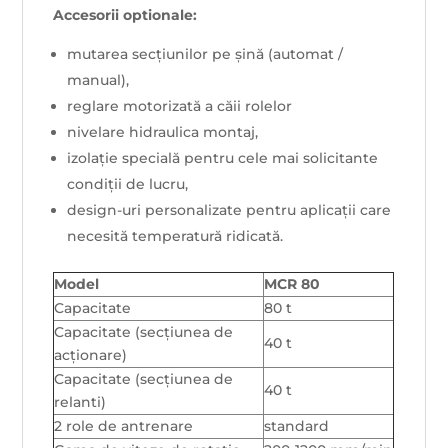
Accesorii optionale:
mutarea secțiunilor pe șină (automat /
manual),
reglare motorizată a căii rolelor
nivelare hidraulica montaj,
izolație specială pentru cele mai solicitante
condiții de lucru,
design-uri personalizate pentru aplicații care
necesită temperatură ridicată.
Model
MCR 80
Capacitate
80 t
Capacitate (secțiunea de
40 t
acționare)
Capacitate (secțiunea de
40 t
relanti)
2 role de antrenare
standard