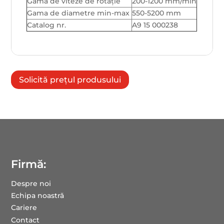
Gama de viteze de rotație
200-1200 mm/min
Gama de diametre min-max
550-5200 mm
Catalog nr.
A9 15 000238
Solicită prețul produsului
Firmă:
Despre noi
Echipa noastră
Cariere
Contact