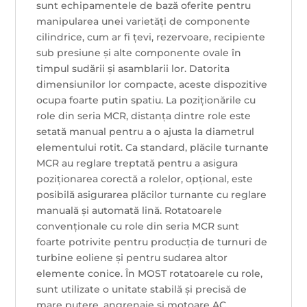
sunt echipamentele de bază oferite pentru
manipularea unei varietăți de componente
cilindrice, cum ar fi țevi, rezervoare, recipiente
sub presiune și alte componente ovale în
timpul sudării și asamblarii lor. Datorita
dimensiunilor lor compacte, aceste dispozitive
ocupa foarte putin spatiu. La poziționările cu
role din seria MCR, distanța dintre role este
setată manual pentru a o ajusta la diametrul
elementului rotit. Ca standard, plăcile turnante
MCR au reglare treptată pentru a asigura
poziționarea corectă a rolelor, opțional, este
posibilă asigurarea plăcilor turnante cu reglare
manuală și automată lină. Rotatoarele
convenționale cu role din seria MCR sunt
foarte potrivite pentru producția de turnuri de
turbine eoliene și pentru sudarea altor
elemente conice. În MOST rotatoarele cu role,
sunt utilizate o unitate stabilă și precisă de
mare putere, angrenaje și motoare AC