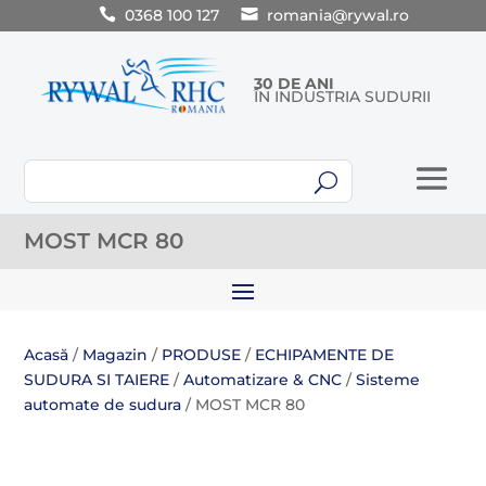
0368 100 127
romania@rywal.ro
30 DE ANI
ÎN INDUSTRIA SUDURII
U
MOST MCR 80
Acasă
/
Magazin
/
PRODUSE
/
ECHIPAMENTE DE
SUDURA SI TAIERE
/
Automatizare & CNC
/
Sisteme
automate de sudura
/ MOST MCR 80