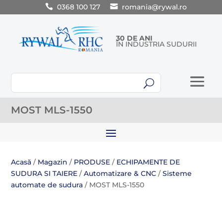
0368 100 127
romania@rywal.ro
30 DE ANI
ÎN INDUSTRIA SUDURII
U
MOST MLS-1550
Acasă
/
Magazin
/
PRODUSE
/
ECHIPAMENTE DE
SUDURA SI TAIERE
/
Automatizare & CNC
/
Sisteme
automate de sudura
/ MOST MLS-1550