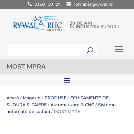
0368 100 127
romania@rywal.ro
30 DE ANI
ÎN INDUSTRIA SUDURII
U
MOST MPRA
Acasă
/
Magazin
/
PRODUSE
/
ECHIPAMENTE DE
SUDURA SI TAIERE
/
Automatizare & CNC
/
Sisteme
automate de sudura
/ MOST MPRA