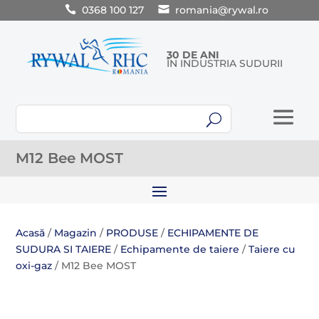
0368 100 127
romania@rywal.ro
30 DE ANI
ÎN INDUSTRIA SUDURII
U
M12 Bee MOST
Acasă
/
Magazin
/
PRODUSE
/
ECHIPAMENTE DE
SUDURA SI TAIERE
/
Echipamente de taiere
/
Taiere cu
oxi-gaz
/ M12 Bee MOST