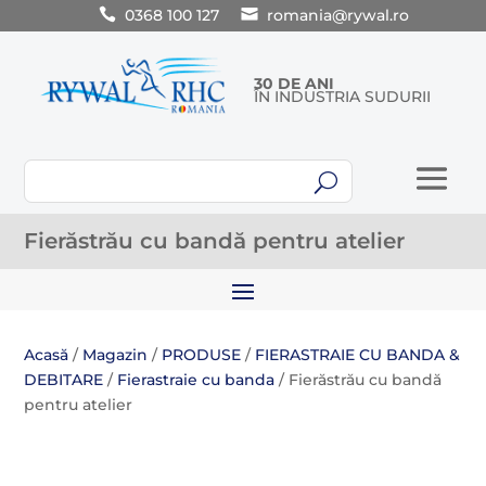
0368 100 127
romania@rywal.ro
30 DE ANI
ÎN INDUSTRIA SUDURII
U
Fierăstrău cu bandă pentru atelier
Acasă
/
Magazin
/
PRODUSE
/
FIERASTRAIE CU BANDA &
DEBITARE
/
Fierastraie cu banda
/ Fierăstrău cu bandă
pentru atelier