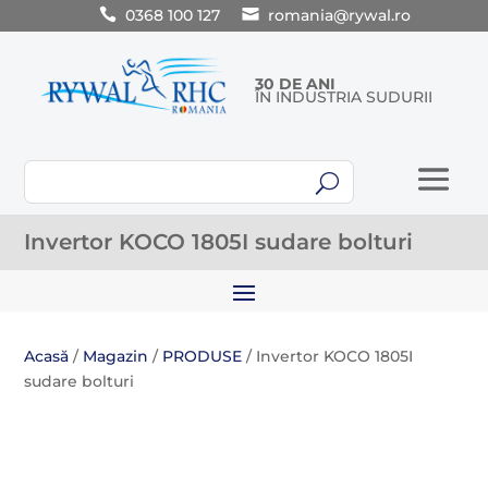
0368 100 127
romania@rywal.ro
30 DE ANI
ÎN INDUSTRIA SUDURII
U
Invertor KOCO 1805I sudare bolturi
Acasă
/
Magazin
/
PRODUSE
/ Invertor KOCO 1805I
sudare bolturi