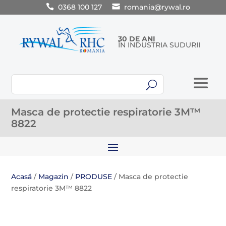
0368 100 127
romania@rywal.ro
30 DE ANI
ÎN INDUSTRIA SUDURII
U
Masca de protectie respiratorie 3M™
8822
Acasă
/
Magazin
/
PRODUSE
/ Masca de protectie
respiratorie 3M™ 8822