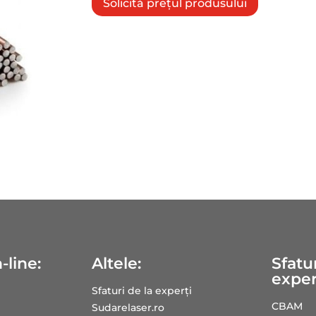
Solicită prețul produsului
-line:
Altele:
Sfatur
exper
Sfaturi de la experți
CBAM
Sudarelaser.ro