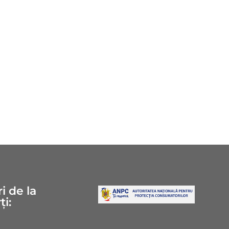
i de la
ți: