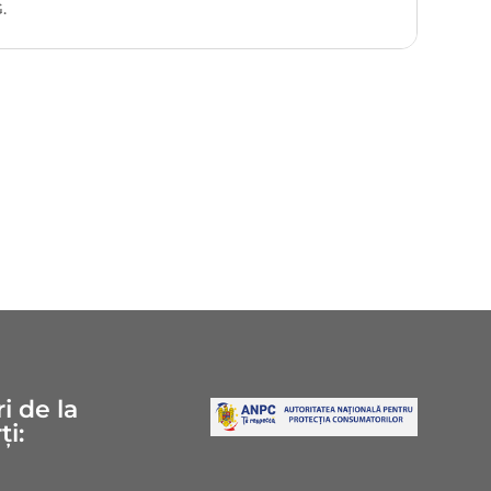
.
i de la
ți: