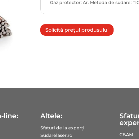
Gaz protector: Ar. Metoda de sudare: TIG
Solicită prețul produsului
-line:
Altele:
Sfatur
exper
Sfaturi de la experți
CBAM
Sudarelaser.ro