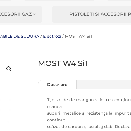
CCESORII GAZ
PISTOLETI SI ACCESORI
MABILE DE SUDURA
/
Electrozi
/ MOST W4 Si1
MOST W4 Si1
Descriere
Tije solide de mangan-siliciu cu conținu
mare a
sudurii metalice și rezistență la impurit
conținut
scăzut de carbon și cu aliaj slab. Declar