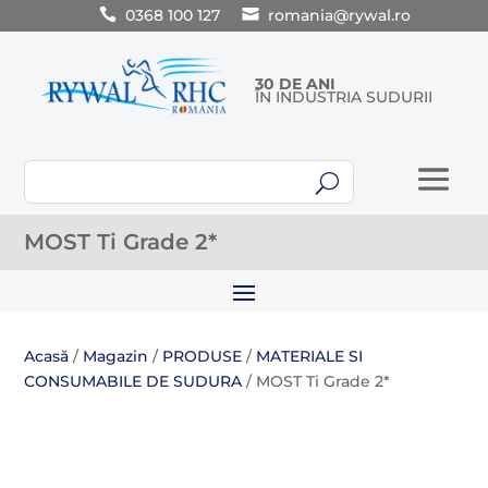
0368 100 127
romania@rywal.ro
30 DE ANI
ÎN INDUSTRIA SUDURII
U
MOST Ti Grade 2*
Acasă
/
Magazin
/
PRODUSE
/
MATERIALE SI
CONSUMABILE DE SUDURA
/ MOST Ti Grade 2*