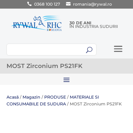
0368 100 127
romania@rywal.ro
30 DE ANI
ÎN INDUSTRIA SUDURII
U
MOST Zirconium PS21FK
Acasă
/
Magazin
/
PRODUSE
/
MATERIALE SI
CONSUMABILE DE SUDURA
/ MOST Zirconium PS21FK